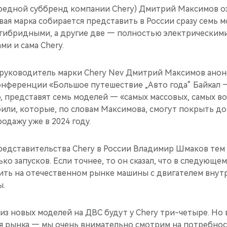
чередной суббренд компании Chery) Дмитрий Максимов о
вая марка собирается представить в России сразу семь мо
 гибридными, а другие две — полностью электрическими
ми и сама Chery.
 руководитель марки Chery Nev Дмитрий Максимов анон
онференции «Большое путешествие „Авто года“ Байкал 
о, представят семь моделей — «самых массовых, самых 
или, которые, по словам Максимова, смогут покрыть до
одажу уже в 2024 году.
представительства Chery в России Владимир Шмаков тем
ко запусков. Если точнее, то он сказал, что в следующем
ить на отечественном рынке машины с двигателем внут
ы.
 из новых моделей на ДВС будут у Chery три-четыре. Но 
ия рынка — мы очень внимательно смотрим на потребнос