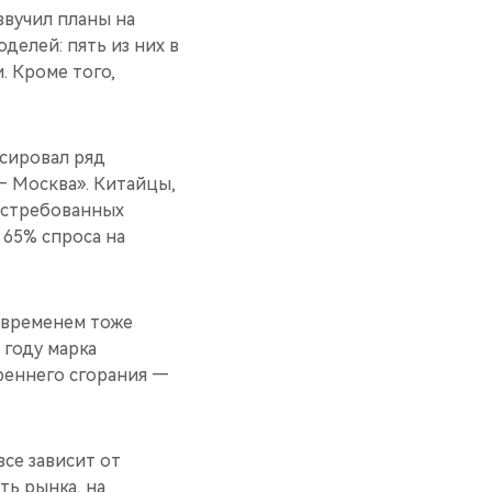
звучил планы на
делей: пять из них в
. Кроме того,
сировал ряд
— Москва». Китайцы,
востребованных
 65% спроса на
 временем тоже
 году марка
реннего сгорания —
все зависит от
ть рынка, на