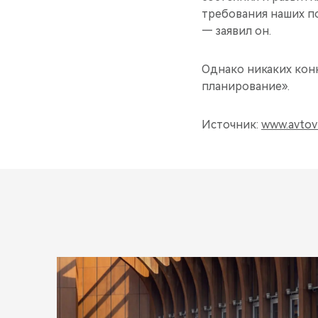
требования наших по
— заявил он.
Однако никаких конк
планирование».
Источник:
www.avtovz