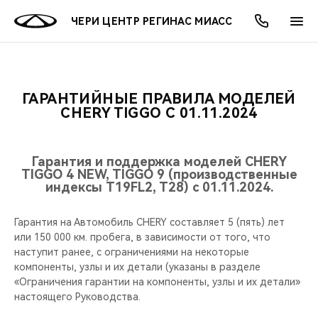
ЧЕРИ ЦЕНТР РЕГИНАС МИАСС
ГАРАНТИЙНЫЕ ПРАВИЛА МОДЕЛЕЙ
ОНЛАЙН СЕРВИСЫ
ПОКУПАТЕЛЯМ
ВЛАДЕЛЬЦАМ
О КОМПАНИИ
МИР CHERY
МОДЕЛИ
АКЦИИ
CHERY TIGGO С 01.11.2024
ВЫБОР И ПОКУПКА
СЕРВИС
АКСЕССУАРЫ
ВЫГОДЫ И АКЦИИ
ВЫБОР И ПОКУПКА
О НАС
ВСЕ МОДЕЛИ
Гарантия и поддержка моделей CHERY
TIGGO 4 NEW, TIGGO 9 (производственные
КРЕДИТ И СТРАХОВАНИЕ
ЗАПЧАСТИ И АКСЕССУАРЫ
О БРЕНДЕ
КРЕДИТ
МЫ В СОЦСЕТЯХ
индексы T19FL2, T28) с 01.11.2024.
КРОССОВЕРЫ
ПОДДЕРЖКА
CHERY В СОЦСЕТЯХ
Гарантия на Автомобиль CHERY составляет 5 (пять) лет
СЕДАНЫ
или 150 000 км. пробега, в зависимости от того, что
CHERY CONNECT
ЛЮДИ CHERY
наступит ранее, с ограничениями на некоторые
компоненты, узлы и их детали (указаны в разделе
НОВИНКИ
«Ограничения гарантии на компоненты, узлы и их детали»
БЛАГОТВОРИТЕЛЬНОСТЬ
настоящего Руководства.